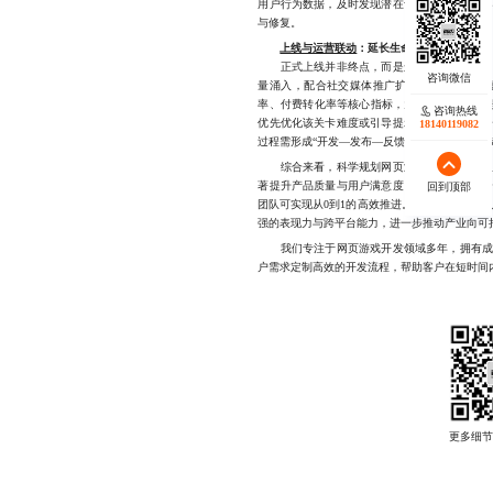
用户行为数据，及时发现潜在卡顿、崩溃或引导
与修复。
上线与运营联动
：延长生命周期的起点
正式上线并非终点，而是运营周期的开端。初
量涌入，配合社交媒体推广扩大声量。同时，
率、付费转化率等核心指标，为后续版本迭代提
咨询热线
优先优化该关卡难度或引导提示。保持每两周
18140119082
过程需形成“开发—发布—反馈—优化”的闭环机
综合来看，科学规划网页游戏开发周期不仅能
著提升产品质量与用户满意度。通过对各阶段
回到顶部
团队可实现从0到1的高效推进。未来随着WebGL、
强的表现力与跨平台能力，进一步推动产业向可
我们专注于网页游戏开发领域多年，拥有成熟
户需求定制高效的开发流程，帮助客户在短时间内完成