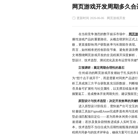
网页游戏开发周期多久合
更新时间 2026-06-06
网页游戏开发
在当前竞争激烈的数字娱乐市场中，
网页
播性游戏产品的重要路径。从概念萌芽到正式
败，更直接影响用户获取效率与长期留存表现
而言，如何精准把控各阶段节奏、避免资源浪
文将围绕网页游戏开发的全流程展开深度解析
型设计、技术选型、测试优化及发布运营等关键
立项调研：奠定周期合理性的基石
任何成功的网页游戏开发都始于扎实的市场
为“想个点子就开干”，而是需要对同类产品进
析工具或第三方平台获取真实活跃数据，判断
否具备可扩展性与社交属性，以支撑后续版本
频繁返工，造成整体开发周期失控。建议预留至少
原型设计与技术选型：决定开发效率的关键
进入原型设计阶段后，需快速产出可交互的低
轻量级工具如Figma或Axure完成界面布局
型必须匹配项目定位——若为简单休闲类小游戏，推荐使用H
速搭建；若涉及复杂剧情推进或多人实时互动，则
本。技术选型不当往往成为后期性能瓶颈的根
程师共同参与的技术评审会，确保方案可行且具