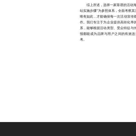
综上所述，选择一家靠谱的活动海报
站实施步骤”为参照体系，全面考察其
唯有如此，才能确保每一次活动宣传都
作。我们专注于为企业提供高转化率
系，能够根据活动类型、受众特征与
报都能成为品牌与用户之间的有效连接点
考。