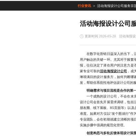
行业资讯
活动海报设计公司服务宗
活动海报设计公司
更新时间 2026-05-20
活动海报设
在数字化营销日益深入的当下，活
用户触达的关键一环。尤其对于频繁
报，往往决定了潜在用户的注意力是
家专业可靠的
活动海报设计公司
，成
琳琅满目的设计服务方，如何判断哪家
发，帮助你系统性地评估设计公司的
明确需求与项目流程是合作的第
一个成熟的设计公司，不会在未充
设计公司会首先开展需求调研，包括
朋友圈、线下展板、H5页面等）以及
准度。如果对方仅以“发个图就行”作
专业团队，会在初期就建立清晰的项
实施步骤中强调的规范化管理。
创意构思与多轮反馈体现设计深