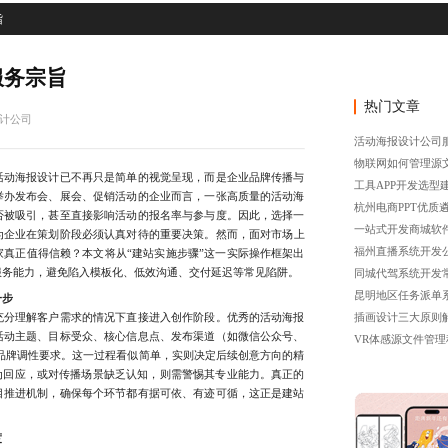
旨
服务宗旨
热门文章
计公司
活动海报设计公司
物联网如何管理源
动海报设计已不再只是简单的视觉呈现，而是企业品牌传播与
工具APP开发选型
举办发布会、展会、促销活动的企业而言，一张高质量的活动海
杭州电商PPT优质
否被吸引，甚至直接影响活动的报名率与参与度。因此，选择一
一站式开发商城软
为企业在策划阶段必须认真对待的重要决策。然而，面对市场上
福州直播系统开发
真正值得信赖？本文将从“建站实施步骤”这一实际操作框架出
服务能力，避免陷入模板化、低效沟通、交付延迟等常见陷阱。
同城代驾系统开发
昆明地区任务派单
一步
分理解客户需求的情况下直接进入创作阶段。优秀的活动海报
插画设计三大原则
活动主题、目标受众、核心信息点、发布渠道（如微信公众号、
VR体感源文件管理
品牌调性要求。这一过程看似简单，实则决定后续创意方向的精
为回应，或对传播场景缺乏认知，则需警惕其专业能力。真正的
目推进机制，确保每个环节都有据可依、有迹可循，这正是建站
度