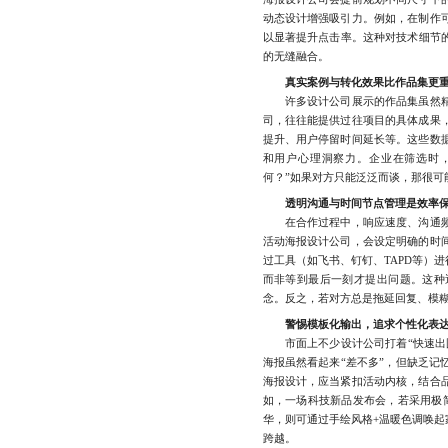
动态设计增强吸引力。例如，在制作
以显著提升点击率。这种对技术细节
的无缝融合。
真实案例与转化效果比作品集更
许多设计公司展示的作品集虽然精
司，往往能提供过往项目的具体成果
提升、用户停留时间延长等。这些数
和用户心理洞察力。企业在筛选时
何？”如果对方只能泛泛而谈，那很可
透明沟通与时间节点管理是效率
在合作过程中，响应速度、沟通频
活动海报设计公司，会设定明确的时
过工具（如飞书、钉钉、TAPD等）
而非等到最后一刻才提出问题。这种
念。反之，若对方总是拖延回复、模
警惕模板化输出，追求个性化表
市面上不少设计公司打着“快速出图
海报虽然看起来“差不多”，但缺乏记
海报设计，应当紧扣活动内核，结合
如，一场科技新品发布会，若采用极
华，则可通过手绘风格+温暖色调唤起
跨越。