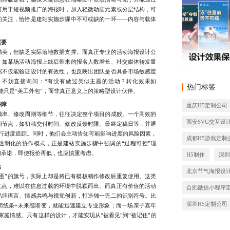
可用于短视频推广的海报时，加入轻微动画元素或分层结构，可
的关注，恰恰是建站实施步骤中不可或缺的一环——内容与载体
重要
美，但缺乏实际落地数据支撑。而真正专业的活动海报设计公
，如某场活动海报上线后带来的报名人数增长、社交媒体转发量
据不仅能验证设计的有效性，也反映出团队是否具备市场敏感度
，不妨直接询问：“有没有做过类似主题的活动？转化效果如
热门标签
能只是“美工外包”，而非真正意义上的策略型设计伙伴。
保障
重庆H5定制公司
率、修改周期等细节，往往决定整个项目的成败。一个高效的
西安SVG交互设
间节点，如初稿交付时间、修改反馈时限、最终定稿日等，并通
进行进度追踪。同时，他们会主动告知可能影响进度的风险因素，
成都H5游戏定制
透明化的协作模式，正是建站实施步骤中强调的“过程可控”理
糊承诺，即便报价再低，也应慎重考虑。
H5制作
深
达
北京节气海报设
”的旗号，实际上却是将已有模板稍作修改后重复使用。这类
忆点，难以在信息过载的环境中脱颖而出。而真正有价值的活动
合肥微信小程序
品牌语言、情感共鸣与视觉创新，打造独一无二的识别符号。比
深圳H5定制公司
简线条+未来感渐变，就能迅速建立专业形象；而一场亲子嘉年
家庭情感。只有这样的设计，才能实现从“被看见”到“被记住”的